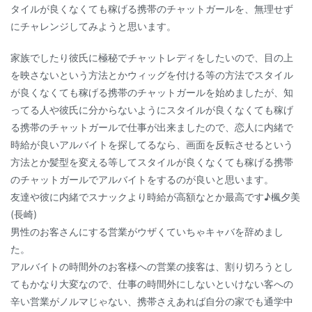
タイルが良くなくても稼げる携帯のチャットガールを、無理せず
にチャレンジしてみようと思います。
家族でしたり彼氏に極秘でチャットレディをしたいので、目の上
を映さないという方法とかウィッグを付ける等の方法でスタイル
が良くなくても稼げる携帯のチャットガールを始めましたが、知
ってる人や彼氏に分からないようにスタイルが良くなくても稼げ
る携帯のチャットガールで仕事が出来ましたので、恋人に内緒で
時給が良いアルバイトを探してるなら、画面を反転させるという
方法とか髪型を変える等してスタイルが良くなくても稼げる携帯
のチャットガールでアルバイトをするのが良いと思います。
友達や彼に内緒でスナックより時給が高額なとか最高です♪楓夕美
(長崎)
男性のお客さんにする営業がウザくていちゃキャバを辞めまし
た。
アルバイトの時間外のお客様への営業の接客は、割り切ろうとし
てもかなり大変なので、仕事の時間外にしないといけない客への
辛い営業がノルマじゃない、携帯さえあれば自分の家でも通学中