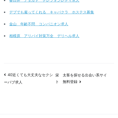
春日井 アダルト テレフォンレディ求人
デブでも雇ってくれる キャバクラ ホステス募集
金山 年齢不問 コンパニオン求人
相模原 アリバイ対策万全 デリヘル求人
投
40近くても大丈夫なセクシ
栄 太客を探せる出会い系サイ
ト 無料登録
ーパブ求人
稿
ナ
ビ