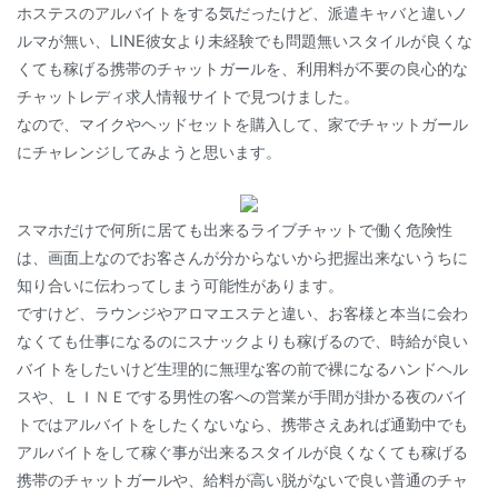
ホステスのアルバイトをする気だったけど、派遣キャバと違いノ
ルマが無い、LINE彼女より未経験でも問題無いスタイルが良くな
くても稼げる携帯のチャットガールを、利用料が不要の良心的な
チャットレディ求人情報サイトで見つけました。
なので、マイクやヘッドセットを購入して、家でチャットガール
にチャレンジしてみようと思います。
スマホだけで何所に居ても出来るライブチャットで働く危険性
は、画面上なのでお客さんが分からないから把握出来ないうちに
知り合いに伝わってしまう可能性があります。
ですけど、ラウンジやアロマエステと違い、お客様と本当に会わ
なくても仕事になるのにスナックよりも稼げるので、時給が良い
バイトをしたいけど生理的に無理な客の前で裸になるハンドヘル
スや、ＬＩＮＥでする男性の客への営業が手間が掛かる夜のバイ
トではアルバイトをしたくないなら、携帯さえあれば通勤中でも
アルバイトをして稼ぐ事が出来るスタイルが良くなくても稼げる
携帯のチャットガールや、給料が高い脱がないで良い普通のチャ