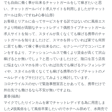
でも自由に働く事が出来るチャットガールをして稼ぎたいと思
い、チャットガールバイト求人サイトを利用しましたがチャット
ガールは良いですね♪心春(山形)
お客様とリアルに会ってサービスをする訳ではないのに風俗エス
テより時給が高額なチャットレディ？偶然ライブチャットガール
求人サイトを知って、スタイルが良くなくても稼げる携帯のチャ
ットガールを知りましたけど、スマホを持っていれば家でも何所
に居ても働いて稼ぐ事が出来るのに、セクシーパブでコンパニオ
ンをするより、ファッションヘルスで働くより賃金が高くて沢山
稼げるとか無いでしょ？と思っていましたけど、陰口を言う店長
に悩まないスマホを持っていれば出先でも稼げるテレフォンレデ
ィや、スタイルが良くなくても稼げる携帯のライブチャットのメ
ールレディをブサだけどしてみようと検討しています。
コロナウイルスのせいで緊急事態宣言とかあっても、携帯だけで
外出先でも働けるなら不安が無いですよね。
夏香(福島)
マイクでしたりインカムを家でチャットレディする為に用意しま
した♪脱風俗をして風俗卒業したいのでホテヘル辞めて、水商売で