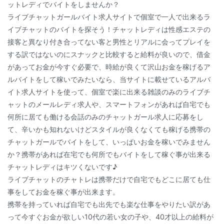
ットレディでバイトをしませんか？
ライブチャットガールバイト求人サイトで個室で一人で出来るラ
イブチャットのバイトを探そう！チャットレディは性感エステの
接客と異なり付き合ってない客と男性とリアルに会ってプレイを
する訳ではないのにスナックと比較すると給料が良いので、借金
があってお金が今すぐ必要で、時給が良くて沢山お金を稼げるア
ルバイトをして稼いでみたいなら、当サイトに載せているアルバ
イト求人サイトを使って、個室で楽に出来る雑談のみのライブチ
ャットのメールレディ求人や、スマートフォンがあれば自宅でも
何所に居ても働ける会話のみのチャットガール求人に応募をし
て、辛いかも知れないけどスタイルが良くなくても稼げる携帯の
チャットガールでバイトをして、いっぱいお金を稼いでみません
か？携帯があれば在宅でも何所でもバイトをして稼ぐ事が出来る
チャットレディはキツくないです♪
ライブチャットのチャトレは携帯だけで自宅でもどこに居ても仕
事をしてお金を稼ぐ事が出来ます。
携帯を持っていれば自宅でも出先でも楽な仕事をやりたい訳があ
って今すぐお金が欲しい10代の若い女の子や、40才以上の給料が