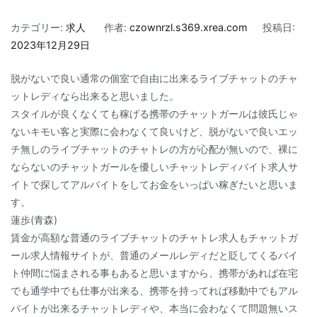
カテゴリー:
求人
作者:
czownrzl.s369.xrea.com
投稿日:
2023年12月29日
脱がないで良い通常の個室で自由に出来るライブチャットのチャ
ットレディなら出来ると思いました。
スタイルが良くなくても稼げる携帯のチャットガールは彼氏じゃ
ないキモい客と実際に会わなくて良いけど、脱がないで良いエッ
チ無しのライブチャットのチャトレの方が心配が無いので、裸に
ならないのチャットガールを優しいチャットレディバイト求人サ
イトで探してアルバイトをしてお金をいっぱい稼ぎたいと思いま
す。
蓮歩(青森)
賃金が高額な普通のライブチャットのチャトレ求人もチャットガ
ール求人情報サイトが、普通のメールレディだと貶してくるバイ
ト仲間に悩まされる事もあると思いますから、携帯があれば在宅
でも通学中でも仕事が出来る、携帯を持ってれば移動中でもアル
バイトが出来るチャットレディや、本当に会わなくて問題無いス