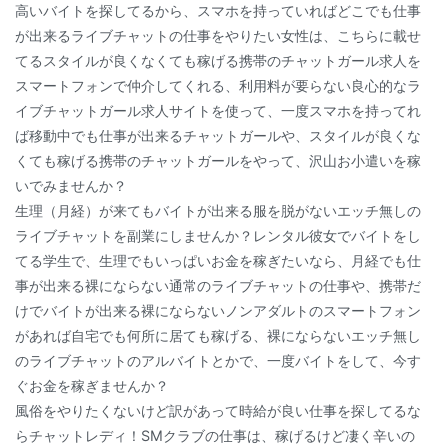
高いバイトを探してるから、スマホを持っていればどこでも仕事
が出来るライブチャットの仕事をやりたい女性は、こちらに載せ
てるスタイルが良くなくても稼げる携帯のチャットガール求人を
スマートフォンで仲介してくれる、利用料が要らない良心的なラ
イブチャットガール求人サイトを使って、一度スマホを持ってれ
ば移動中でも仕事が出来るチャットガールや、スタイルが良くな
くても稼げる携帯のチャットガールをやって、沢山お小遣いを稼
いでみませんか？
生理（月経）が来てもバイトが出来る服を脱がないエッチ無しの
ライブチャットを副業にしませんか？レンタル彼女でバイトをし
てる学生で、生理でもいっぱいお金を稼ぎたいなら、月経でも仕
事が出来る裸にならない通常のライブチャットの仕事や、携帯だ
けでバイトが出来る裸にならないノンアダルトのスマートフォン
があれば自宅でも何所に居ても稼げる、裸にならないエッチ無し
のライブチャットのアルバイトとかで、一度バイトをして、今す
ぐお金を稼ぎませんか？
風俗をやりたくないけど訳があって時給が良い仕事を探してるな
らチャットレディ！SMクラブの仕事は、稼げるけど凄く辛いの