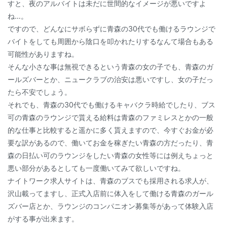
すと、夜のアルバイトは未だに世間的なイメージが悪いですよ
ね…。
ですので、どんなにサボらずに青森の30代でも働けるラウンジで
バイトをしても周囲から陰口を叩かれたりするなんて場合もある
可能性がありますね。
そんな小さな事は無視できるという青森の女の子でも、青森のガ
ールズバーとか、ニュークラブの治安は悪いですし、女の子だっ
たら不安でしょう。
それでも、青森の30代でも働けるキャバクラ時給でしたり、ブス
可の青森のラウンジで貰える給料は青森のファミレスとかの一般
的な仕事と比較すると遥かに多く貰えますので、今すぐお金が必
要な訳があるので、働いてお金を稼ぎたい青森の方だったり、青
森の日払い可のラウンジをしたい青森の女性等には例えちょっと
悪い部分があるとしても一度働いてみて欲しいですね。
ナイトワーク求人サイトは、青森のブスでも採用される求人が、
沢山載ってますし、正式入店前に体入をして働ける青森のガール
ズバー店とか、ラウンジのコンパニオン募集等があって体験入店
がする事が出来ます。